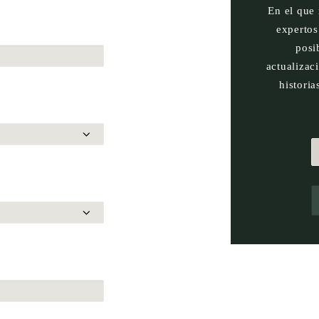
En el que
expertos
posi
actualizac
historia