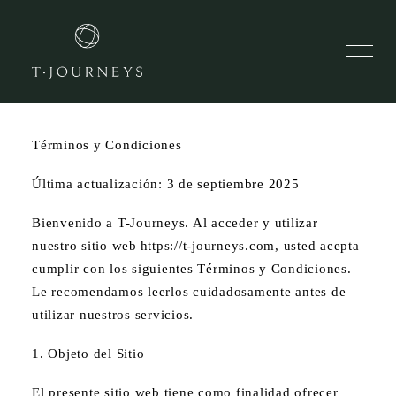
INICIO
Términos y Condiciones
¿POR QUÉ VIAJAMOS?
Última actualización: 3 de septiembre 2025
EQUIPO
¿CÓMO TRABAJAMOS?
Bienvenido a T-Journeys. Al acceder y utilizar
nuestro sitio web https://t-journeys.com, usted acepta
NUESTRAS ALIANZAS
cumplir con los siguientes Términos y Condiciones.
Le recomendamos leerlos cuidadosamente antes de
BLOG
utilizar nuestros servicios.
CONTACTO
1. Objeto del Sitio
ENGLISH
El presente sitio web tiene como finalidad ofrecer